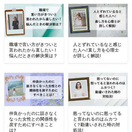
職場で言い方がきついと
人とずれているなと感じ
言われたから直したい！
た人へ!直し方を心理士
悩んだときの解決策は？
が詳しく解説!
仲良かったのに話さなく
怒ってないのに怒ってる
なった女性との関係性を
と言われるのはムカつ
戻すためにすべきこと
く?勘違いされた時の対
は?
処法!