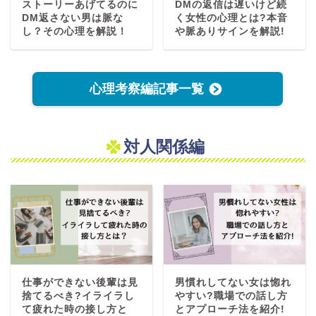
ストーリーあげてるのに
DMの返信は遅いけど続
DM返さない男は脈な
く女性の心理とは?本音
し？その心理を解説！
や脈ありサインを解説!
心理考察編記事一覧
対人関係編
仕事ができない後輩は見
男慣れしてない女は惚れ
捨てるべき?イライラし
やすい?職場での話し方
て疲れた時の接し方と
とアプローチ法を紹介!