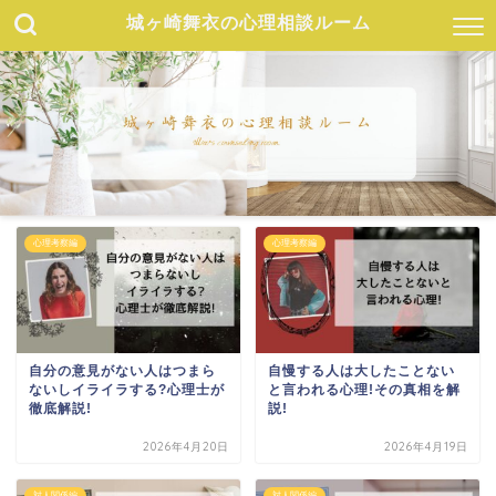
城ヶ崎舞衣の心理相談ルーム
心理考察編
心理考察編
自分の意見がない人はつまら
自慢する人は大したことない
ないしイライラする?心理士が
と言われる心理!その真相を解
徹底解説!
説!
2026年4月20日
2026年4月19日
対人関係編
対人関係編