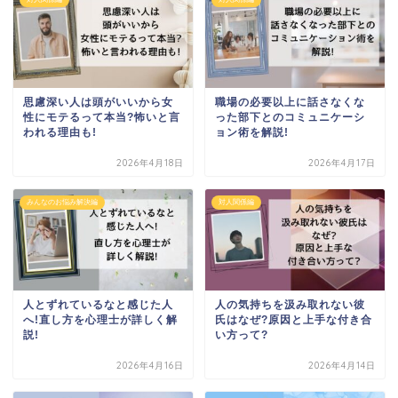
思慮深い人は頭がいいから女
職場の必要以上に話さなくな
性にモテるって本当?怖いと言
った部下とのコミュニケーシ
われる理由も!
ョン術を解説!
2026年4月18日
2026年4月17日
みんなのお悩み解決編
対人関係編
人とずれているなと感じた人
人の気持ちを汲み取れない彼
へ!直し方を心理士が詳しく解
氏はなぜ?原因と上手な付き合
説!
い方って?
2026年4月16日
2026年4月14日