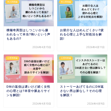
対人関係編
対人関係編
積極奇異型はしつこいから嫌
お節介な人はめんどくさい?疲
われるって本当?怖いという声
れる心理と上手な対処法を解
もあるの?
説!
2026年4月13日
2026年4月11日
心理考察編
心理考察編
DMの返信は遅いけど続く女性
ストーリーあげてるのにDM返
の心理とは?本音や脈ありサイ
さない男は脈なし？その心理
ンを解説!
を解説！
2026年4月10日
2026年4月9日