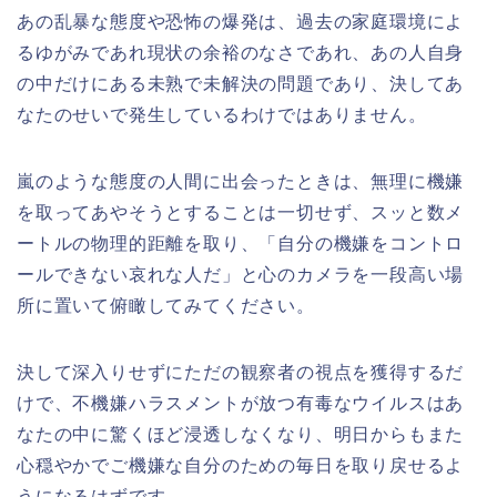
あの乱暴な態度や恐怖の爆発は、過去の家庭環境によ
るゆがみであれ現状の余裕のなさであれ、あの人自身
の中だけにある未熟で未解決の問題であり、決してあ
なたのせいで発生しているわけではありません。
嵐のような態度の人間に出会ったときは、無理に機嫌
を取ってあやそうとすることは一切せず、スッと数メ
ートルの物理的距離を取り、「自分の機嫌をコントロ
ールできない哀れな人だ」と心のカメラを一段高い場
所に置いて俯瞰してみてください。
決して深入りせずにただの観察者の視点を獲得するだ
けで、不機嫌ハラスメントが放つ有毒なウイルスはあ
なたの中に驚くほど浸透しなくなり、明日からもまた
心穏やかでご機嫌な自分のための毎日を取り戻せるよ
うになるはずです。