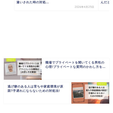
違いされた時の対処...
んだとき
2026年4月25日
職場でプライベートを聞いてくる男性の
心理!プライベートな質問のかわし方を...
逃げ癖のある人は育ちや家庭環境が原
因?手遅れにならないための対処法!