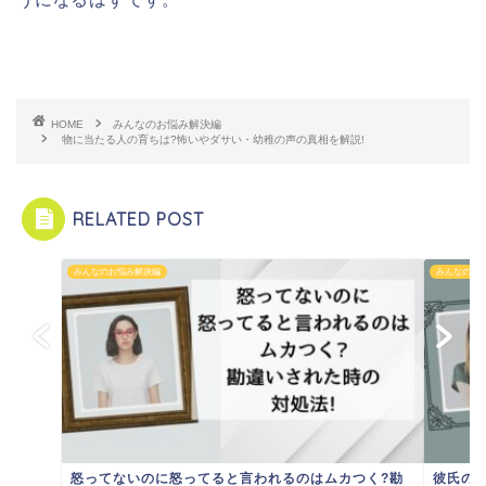
HOME
みんなのお悩み解決編
物に当たる人の育ちは?怖いやダサい・幼稚の声の真相を解説!
RELATED POST
みんなのお悩み解決編
みんなのお
怒ってないのに怒ってると言われるのはムカつく?勘
彼氏のL