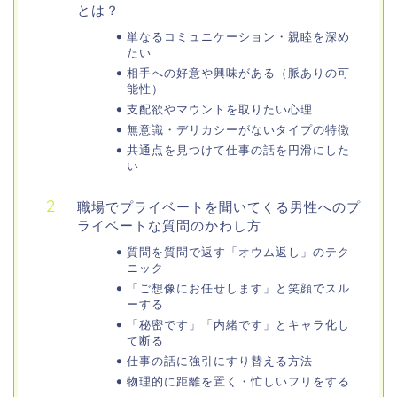
とは？
単なるコミュニケーション・親睦を深め
たい
相手への好意や興味がある（脈ありの可
能性）
支配欲やマウントを取りたい心理
無意識・デリカシーがないタイプの特徴
共通点を見つけて仕事の話を円滑にした
い
職場でプライベートを聞いてくる男性へのプ
ライベートな質問のかわし方
質問を質問で返す「オウム返し」のテク
ニック
「ご想像にお任せします」と笑顔でスル
ーする
「秘密です」「内緒です」とキャラ化し
て断る
仕事の話に強引にすり替える方法
物理的に距離を置く・忙しいフリをする