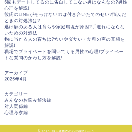
6回もデートしてるのに告白してこない男はなんなの?男性
心理を解説!
彼氏のLINEがそっけないのは付き合いたてのせい?悩んだ
ときの対処法は?
逃げ癖のある人は育ちや家庭環境が原因?手遅れにならな
いための対処法!
物に当たる人の育ちは?怖いやダサい・幼稚の声の真相を
解説!
職場でプライベートを聞いてくる男性の心理!プライベー
トな質問のかわし方を解説!
アーカイブ
2026年4月
カテゴリー
みんなのお悩み解決編
対人関係編
心理考察編
2026 城ヶ崎舞衣の心理相談ルーム