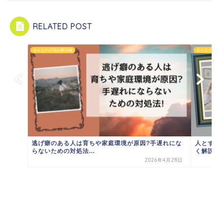
RELATED POST
みんなのお悩み解決編
みんなのお
逃げ癖のある人は育ちや家庭環境が原因?手遅れにな
人とず
らないための対処法...
く解説!
2026年4月28日